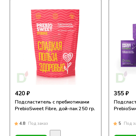
420 ₽
355 ₽
Подсластитель с пребиотиками
Подсласт
PrebioSweet Fibre, дой-пак 250 гр.
PrebioSwe
4.8
Под заказ
5
Под з