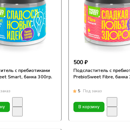
500 ₽
итель с пребиотиками
Подсластитель с пребио
eet Smart, банка 300гр.
PrebioSweet Fibre, банка
заказ
5
Под заказ
ину
В корзину