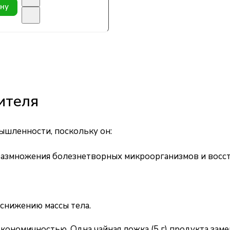
ину
ителя
ышленности, поскольку он:
 размножения болезнетворных микроорганизмов и восс
снижению массы тела.
кономичностью. Одна чайная ложка (5 г) продукта замен