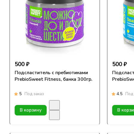
500 ₽
500 ₽
Подсластитель с пребиотиками
Подсласт
PrebioSweet Fitness, банка 300гр.
PrebioSw
5
Под заказ
4.5
Под 
В корзину
В корз