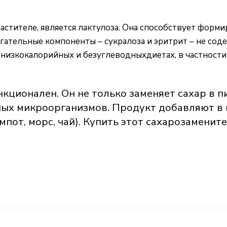
астителе, является лактулоза. Она способствует фор
ательные компоненты – сукралоза и эритрит – не соде
 низкокалорийных и безуглеводныхдиетах, в частности 
ционален. Он не только заменяет сахар в пи
х микроорганизмов. Продукт добавляют в в
мпот, морс, чай). Купить этот сахарозаменит