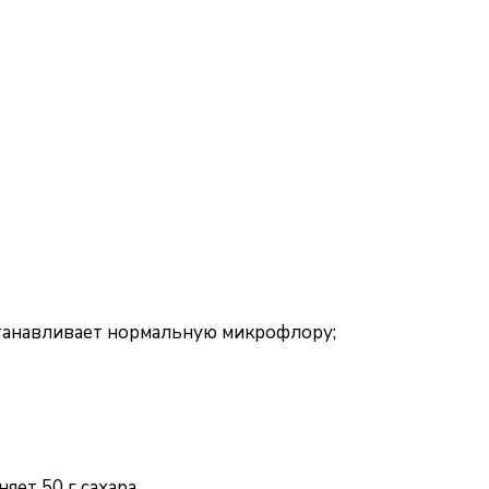
танавливает нормальную микрофлору;
яет 50 г сахара.