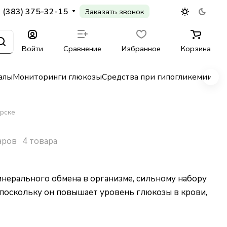
 (383) 375-32-15
Заказать звонок
Войти
Сравнение
Избранное
Корзина
алы
Мониторинги глюкозы
Средства при гипогликемии
Гл
рске
аров
4 товара
нерального обмена в организме, сильному набору
 поскольку он повышает уровень глюкозы в крови,