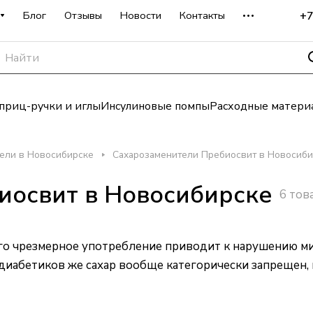
+7
Блог
Отзывы
Новости
Контакты
риц-ручки и иглы
Инсулиновые помпы
Расходные матери
ели в Новосибирске
Сахарозаменители Пребиосвит в Новосиби
иосвит в Новосибирске
6 тов
его чрезмерное употребление приводит к нарушению ми
я диабетиков же сахар вообще категорически запрещен,