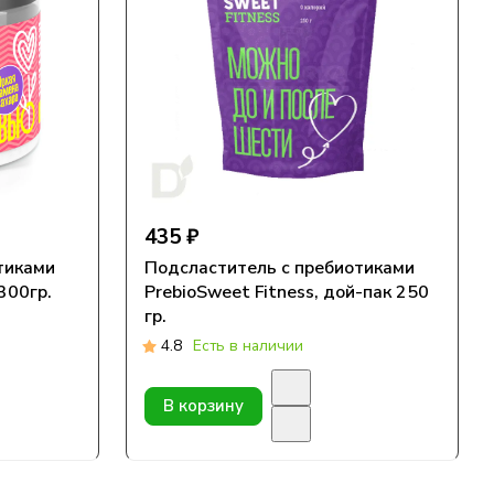
435 ₽
тиками
Подсластитель с пребиотиками
 300гр.
PrebioSweet Fitness, дой-пак 250
гр.
4.8
Есть в наличии
В корзину