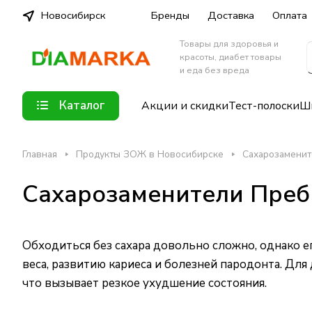
Новосибирск
Бренды
Доставка
Оплата
Товары для здоровья и
красоты, диабет товары
и еда без вреда
Каталог
Акции и скидки
Тест-полоски
Шп
Главная
Продукты ЗОЖ в Новосибирске
Сахарозаменит
Сахарозаменители Преб
Обходиться без сахара довольно сложно, однако 
веса, развитию кариеса и болезней пародонта. Дл
что вызывает резкое ухудшение состояния.