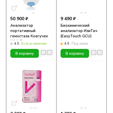
50 900 ₽
9 490 ₽
Анализатор
Биохимический
портативный
анализатор ИзиТач
гемостаза Коагучек
(EasyTouch GCU)
XS INRange
(глюкоза, холестерин
4.5
Есть в наличии
4.5
Под заказ
и мочевая кислота в
крови)
В корзину
В корзину