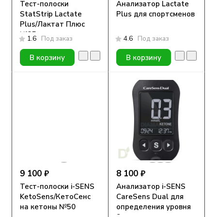
Тест-полоски
Анализатор Lactate
StatStrip Lactate
Plus для спортсменов
Plus/Лактат Плюс
№25
1.6
Под заказ
4.6
Под заказ
В корзину
В корзину
9 100 ₽
8 100 ₽
Тест-полоски i-SENS
Анализатор i-SENS
KetoSens/КетоСенс
CareSens Dual для
на кетоны №50
определения уровня