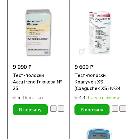
9 090 ₽
9 600 ₽
Тест-полоски
Тест-полоски
Accutrend Глюкоза №
Коагучек XS
25
(Coaguchek XS) №24
5
Под заказ
4.3
Есть в наличии
В корзину
В корзину