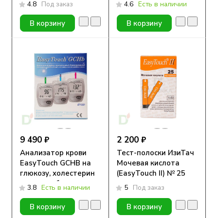
β-кетонов в крови
4.8
Под заказ
4.6
Есть в наличии
В корзину
В корзину
9 490 ₽
2 200 ₽
Анализатор крови
Тест-полоски ИзиТач
EasyTouch GCHB на
Мочевая кислота
глюкозу, холестерин
(EasyTouch II) № 25
и гемоглобин
3.8
Есть в наличии
5
Под заказ
В корзину
В корзину