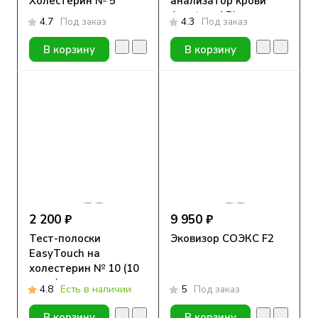
Холестерин № 5
анализатор крови
Accutrend Plus
4.7
Под заказ
4.3
Под заказ
В корзину
В корзину
2 200 ₽
9 950 ₽
Тест-полоски
Эковизор СОЭКС F2
EasyTouch на
холестерин № 10 (10
штук)
4.8
Есть в наличии
5
Под заказ
В корзину
В корзину